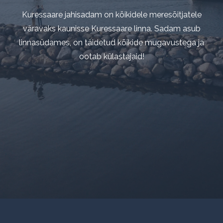
Kuressaare jahisadam on kõikidele meresõitjatele väravak
Kuressaare jahisadam pakub kõiki mugavusi, mida
oodata oskad. Siit avaneb vaade võimsale Kuressaare
kaunisse Kuressaare linna. Sadam asub linnasüdames, o
täidetud kõikide mugavustega ja ootab külastajaid!
linnusele.