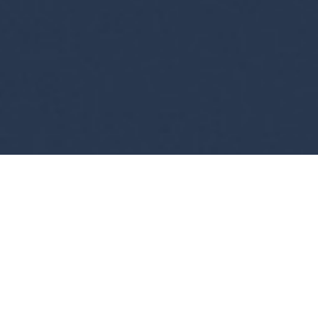
Väike video teekonnast
sadamasse: