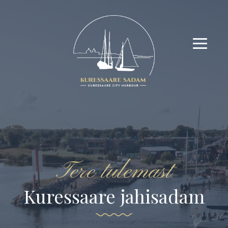
Avasta uusi elamusi!
Tere tulemast
Kuressaare jahisadam
Sadam keset linna