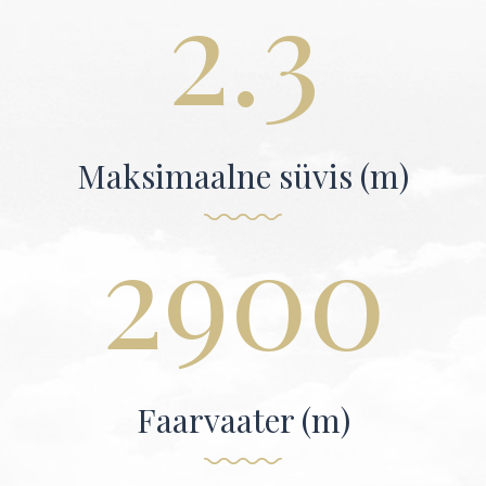
2.3
Maksimaalne süvis (m)
2900
Faarvaater (m)