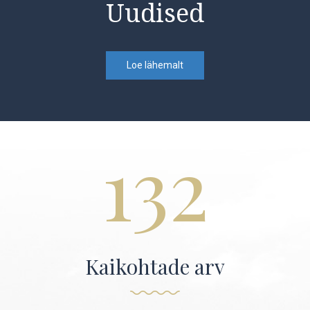
Uudised
Loe lähemalt
132
Kaikohtade arv