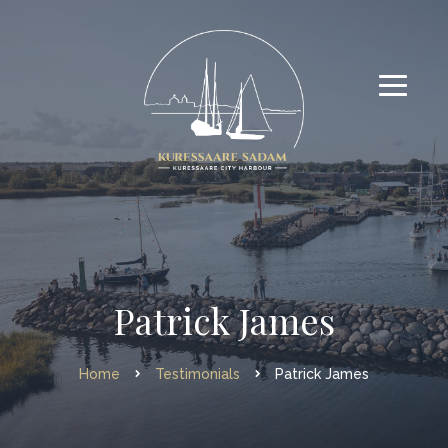
Patrick James
Home
Testimonials
Patrick James