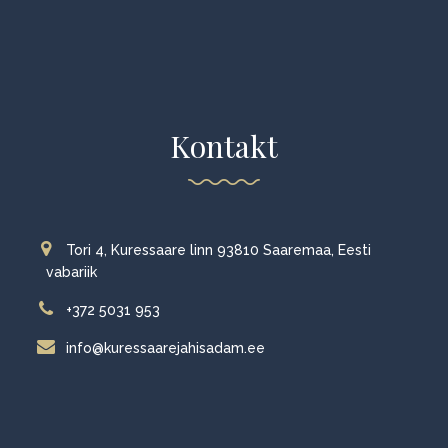
Kontakt
Tori 4, Kuressaare linn 93810 Saaremaa, Eesti
vabariik
+372 5031 953
info@kuressaarejahisadam.ee